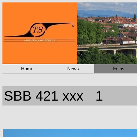
Home
News
Fotos
SBB 421 xxx 1